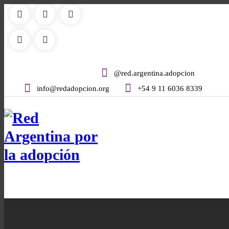
@red.argentina.adopcion
info@redadopcion.org
+54 9 11 6036 8339