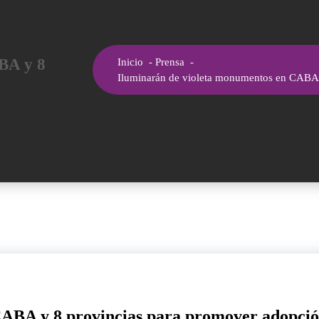
BA y 8
Inicio
-
Prensa
-
Iluminarán de violeta monumentos en CABA 
CABA y 8 provincias para promover adopci