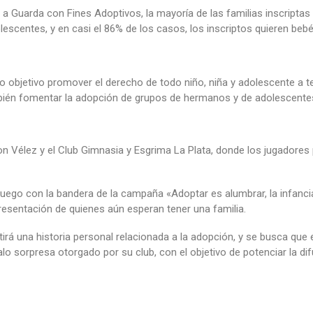
 a Guarda con Fines Adoptivos, la mayoría de las familias inscriptas
lescentes, y en casi el 86% de los casos, los inscriptos quieren beb
objetivo promover el derecho de todo niño, niña y adolescente a ten
ién fomentar la adopción de grupos de hermanos y de adolescentes
on Vélez y el Club Gimnasia y Esgrima La Plata, donde los jugadores
juego con la bandera de la campaña «Adoptar es alumbrar, la infanc
presentación de quienes aún esperan tener una familia.
á una historia personal relacionada a la adopción, y se busca que es
alo sorpresa otorgado por su club, con el objetivo de potenciar la d