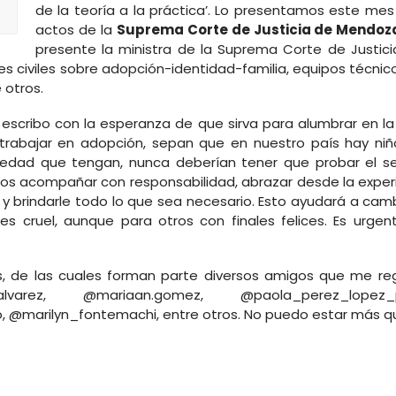
de la teoría a la práctica’. Lo presentamos este mes
actos de la
Suprema Corte de Justicia de Mendoz
presente la ministra de la Suprema Corte de Justici
s civiles sobre adopción-identidad-familia, equipos técnic
 otros.
escribo con la esperanza de que sirva para alumbrar en la
 trabajar en adopción, sepan que en nuestro país hay ni
a edad que tengan, nunca deberían tener que probar el s
os acompañar con responsabilidad, abrazar desde la experie
jo y brindarle todo lo que sea necesario. Esto ayudará a ca
ces cruel, aunque para otros con finales felices. Es urge
ces, de las cuales forman parte diversos amigos que me re
lvarez, @mariaan.gomez, @paola_perez_lopez_p
 @marilyn_fontemachi, entre otros. No puedo estar más que