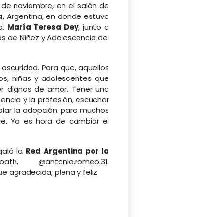
 de noviembre, en el salón de
a
, Argentina, en donde estuvo
a,
María Teresa Dey
, junto a
os de Niñez y Adolescencia del
 oscuridad. Para que, aquellos
ños, niñas y adolescentes que
er dignos de amor. Tener una
ncia y la profesión, escuchar
mbiar la adopción: para muchos
nte. Ya es hora de cambiar el
galó la
Red Argentina por la
ath, @antonio.romeo.31,
 agradecida, plena y feliz