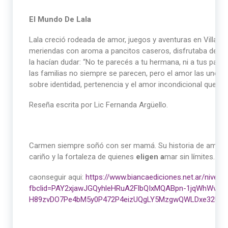
El Mundo De Lala
Lala creció rodeada de amor, juegos y aventuras en Villaguay
meriendas con aroma a pancitos caseros, disfrutaba de su 
la hacían dudar: “No te parecés a tu hermana, ni a tus pap
las familias no siempre se parecen, pero el amor las une co
sobre identidad, pertenencia y el amor incondicional que nos
Reseña escrita por Lic Fernanda Argüello.
Carmen siempre soñó con ser mamá. Su historia de amor y fa
cariño y la fortaleza de quienes
eligen a
mar sin límites.
caonseguir aqui:
https://www.biancaediciones.net.ar/nivel-i
fbclid=PAY2xjawJGQyhleHRuA2FlbQIxMQABpn-1jqWhWvf-
H89zvDO7Pe4bM5y0P472P4eizUQgLY5MzgwQWLDxe32U5Q