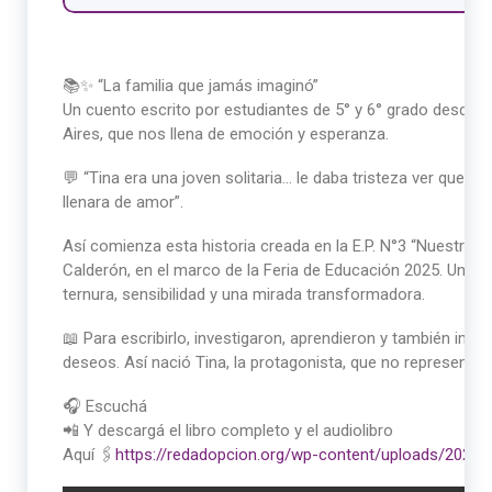
📚✨ “La familia que jamás imaginó”
Un cuento escrito por estudiantes de 5° y 6° grado desde u
Aires, que nos llena de emoción y esperanza.
💬 “Tina era una joven solitaria… le daba tristeza ver que 
llenara de amor”.
Así comienza esta historia creada en la E.P. N°3 “Nuestra 
Calderón, en el marco de la Feria de Educación 2025. Un c
ternura, sensibilidad y una mirada transformadora.
📖 Para escribirlo, investigaron, aprendieron y también ima
deseos. Así nació Tina, la protagonista, que no representa u
🎧 Escuchá
📲 Y descargá el libro completo y el audiolibro
Aquí 🖇
https://redadopcion.org/wp-content/uploads/2025/