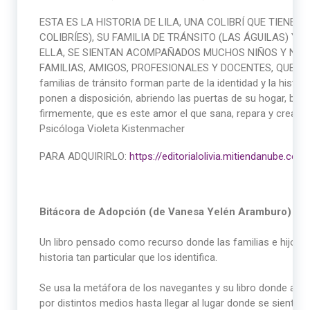
ESTA ES LA HISTORIA DE LILA, UNA COLIBRÍ QUE TIENE T
COLIBRÍES), SU FAMILIA DE TRÁNSITO (LAS ÁGUILAS) Y 
ELLA, SE SIENTAN ACOMPAÑADOS MUCHOS NIÑOS Y NIÑAS
FAMILIAS, AMIGOS, PROFESIONALES Y DOCENTES, QUE S
familias de tránsito forman parte de la identidad y la histor
ponen a disposición, abriendo las puertas de su hogar, bri
firmemente, que es este amor el que sana, repara y crea ví
Psicóloga Violeta Kistenmacher
PARA ADQUIRIRLO:
https://editorialolivia.mitiendanube.co
Bitácora de Adopción (de Vanesa Yelén Aramburo)
Un libro pensado como recurso donde las familias e hijos(a
historia tan particular que los identifica.
Se usa la metáfora de los navegantes y su libro donde anota
por distintos medios hasta llegar al lugar donde se sientan