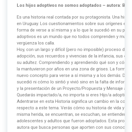
Los hijos adoptivos no somos adoptados – autora: Bea
Es una historia real contada por su protagonista. Una hist
en Uruguay. Los cuestionamientos sobre sus orígenes e ide
forma de verse a sí misma y a lo que le sucedió en su pasad
adoptivos es un mundo que no todos comprenden y muy poco
vergüenza los calla.
Hoy, con un largo y difícil (pero no imposible) proceso de s
adopción, sus recuerdos y vivencias de la infancia, sus c
su adultez. Comprendiendo y aprendiendo qué son y cómo s
la mantuvieron por años en una zona de grises. La forma 
nuevo concepto para verse a sí misma y a los demás. Descu
sucedió ni cómo lo sintió y vivió sino en la falta de inform
y la presentación de un Proyecto/Propuesta y Mensaje a la
Quedarás impactado/a, no importa si eres Hijo/a adoptivo/
Adentrarse en esta Historia significa un cambio en la consci
respecto a este tema. Verás cómo su historia de vida y otr
misma herida, se encuentran, se escuchan, se entienden y
adolescentes y adultos que fueron adoptados. Esta propues
autora que busca personas que aporten con sus conocimie