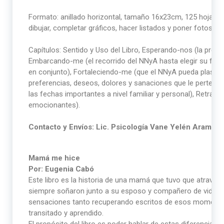
Formato: anillado horizontal, tamaño 16x23cm, 125 hojas a c
dibujar, completar gráficos, hacer listados y poner fotos.
Capítulos: Sentido y Uso del Libro, Esperando-nos (la prepa
Embarcando-me (el recorrido del NNyA hasta elegir su famil
en conjunto), Fortaleciendo-me (que el NNyA pueda plasma
preferencias, deseos, dolores y sanaciones que le perten
las fechas importantes a nivel familiar y personal), Retra
emocionantes).
Contacto y Envíos: Lic. Psicología Vane Yelén Aramb
Mamá me hice
Por: Eugenia Cabó
Este libro es la historia de una mamá que tuvo que atraves
siempre soñaron junto a su esposo y compañero de vida. Eu
sensaciones tanto recuperando escritos de esos momentos,
transitado y aprendido.