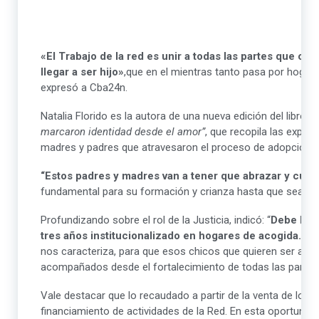
«El Trabajo de la red es unir a todas las partes que co
llegar a ser hijo»
,que en el mientras tanto pasa por hogare
expresó a Cba24n.
Natalia Florido es la autora de una nueva edición del libro
“C
marcaron identidad desde el amor”
, que recopila las exper
madres y padres que atravesaron el proceso de adopción ju
“Estos padres y madres van a tener que abrazar y cuida
fundamental para su formación y crianza hasta que sea un
Profundizando sobre el rol de la Justicia, indicó: “
Debe hab
tres años institucionalizado en hogares de acogida.
Yo 
nos caracteriza, para que esos chicos que quieren ser ahija
acompañados desde el fortalecimiento de todas las partes
Vale destacar que lo recaudado a partir de la venta de los e
financiamiento de actividades de la Red. En esta oportunid