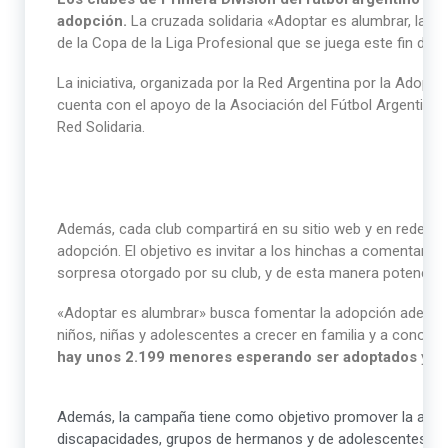
adopción.
La cruzada solidaria «Adoptar es alumbrar, la in
de la Copa de la Liga Profesional que se juega este fin de 
La iniciativa, organizada por la Red Argentina por la Adopci
cuenta con el apoyo de la Asociación del Fútbol Argentino (
Red Solidaria.
Además, cada club compartirá en su sitio web y en redes so
adopción. El objetivo es invitar a los hinchas a comentar y 
sorpresa otorgado por su club, y de esta manera potenciar 
«Adoptar es alumbrar» busca fomentar la adopción además 
niños, niñas y adolescentes a crecer en familia y a conocer
hay unos 2.199 menores esperando ser adoptados
y má
Además, la campaña tiene como objetivo promover la adop
discapacidades, grupos de hermanos y de adolescentes, y