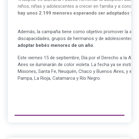
niños, niñas y adolescentes a crecer en familia y a conocer
hay unos 2.199 menores esperando ser adoptados
y má
Además, la campaña tiene como objetivo promover la adop
discapacidades, grupos de hermanos y de adolescentes, y
adoptar bebés menores de un año.
Este viernes 15 de septiembre, Día por el Derecho a la Ad
Aires se iluminarán de color violeta. La fecha ya se institu
Misiones, Santa Fe, Neuquén, Chaco y Buenos Aires, y está
Pampa, La Rioja, Catamarca y Río Negro.