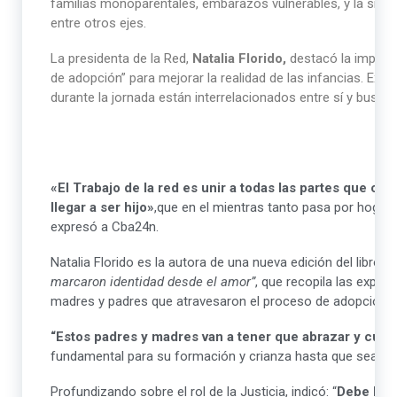
familias monoparentales, embarazos vulnerables, y la situa
entre otros ejes.
La presidenta de la Red,
Natalia Florido,
destacó la importa
de adopción” para mejorar la realidad de las infancias. Expl
durante la jornada están interrelacionados entre sí y busc
«El Trabajo de la red es unir a todas las partes que co
llegar a ser hijo»
,que en el mientras tanto pasa por hogare
expresó a Cba24n.
Natalia Florido es la autora de una nueva edición del libro
“C
marcaron identidad desde el amor”
, que recopila las exper
madres y padres que atravesaron el proceso de adopción ju
“Estos padres y madres van a tener que abrazar y cuida
fundamental para su formación y crianza hasta que sea un
Profundizando sobre el rol de la Justicia, indicó: “
Debe hab