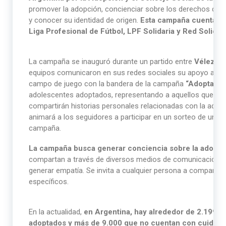
promover la adopción, concienciar sobre los derechos de lo
y conocer su identidad de origen.
Esta campaña cuenta co
Liga Profesional de Fútbol, LPF Solidaria y Red Solidari
La campaña se inauguró durante un partido entre
Vélez y e
equipos comunicaron en sus redes sociales su apoyo a la c
campo de juego con la bandera de la campaña
“Adoptar es
adolescentes adoptados, representando a aquellos que aún
compartirán historias personales relacionadas con la adopc
animará a los seguidores a participar en un sorteo de un re
campaña.
La campaña busca generar conciencia sobre la adopci
compartan a través de diversos medios de comunicación, ya
generar empatía. Se invita a cualquier persona a compartir 
específicos.
En la actualidad,
en Argentina, hay alrededor de 2.199 n
adoptados y más de 9.000 que no cuentan con cuidado 